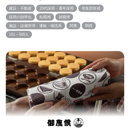
建設・不動産
20代採用・通年採用
母集団形成
採用の効率化
転職博
就職博
施設・設備管理・運輸・物流系
関東
関西
101～500人