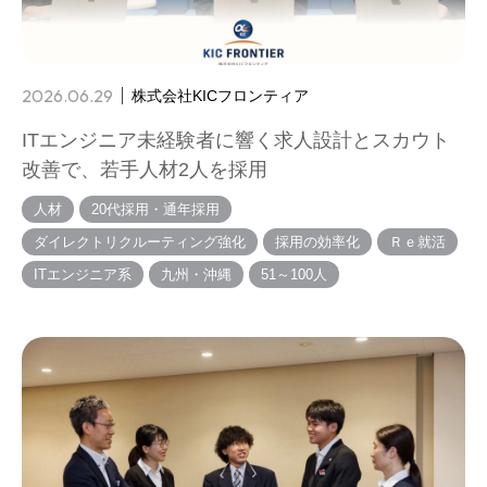
2026.06.29
株式会社KICフロンティア
ITエンジニア未経験者に響く求人設計とスカウト
改善で、若手人材2人を採用
人材
20代採用・通年採用
ダイレクトリクルーティング強化
採用の効率化
Ｒｅ就活
ITエンジニア系
九州・沖縄
51～100人