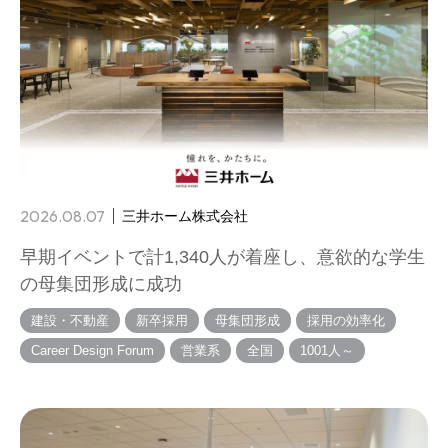
2026.08.07
三井ホーム株式会社
早期イベントで計1,340人が着座し、意欲的な学生
の母集団形成に成功
建設・不動産
新卒採用
母集団形成
採用の効率化
Career Design Forum
営業系
全国
1001人～