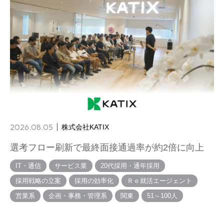
2026.08.05
株式会社KATIX
選考フロー刷新で最終面接通過率が約2倍に向上
IT・通信
サービス業
20代採用・通年採用
採用戦略の立案
採用の効率化
Ｒｅ就活エージェント
営業系
企画・事務・管理系
関東
51～100人