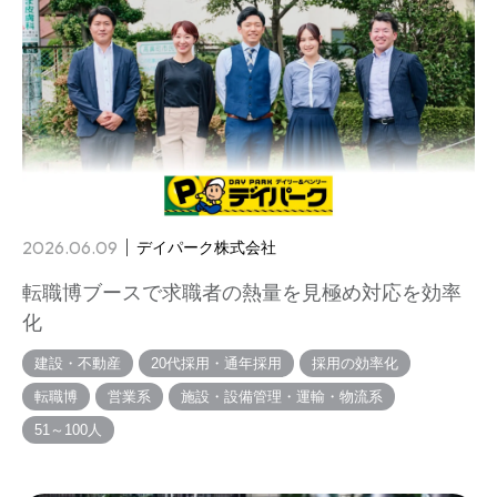
2026.06.09
デイパーク株式会社
転職博ブースで求職者の熱量を見極め対応を効率
化
建設・不動産
20代採用・通年採用
採用の効率化
転職博
営業系
施設・設備管理・運輸・物流系
51～100人