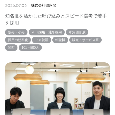
2026.07.06
株式会社御座候
知名度を活かした呼び込みとスピード選考で若手
を採用
販売・小売
20代採用・通年採用
母集団形成
採用の効率化
Ｒｅ就活
転職博
販売・サービス系
関西
101～500人