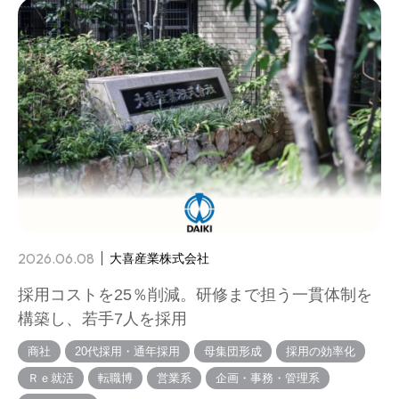
2026.06.08
大喜産業株式会社
採用コストを25％削減。研修まで担う一貫体制を
構築し、若手7人を採用
商社
20代採用・通年採用
母集団形成
採用の効率化
Ｒｅ就活
転職博
営業系
企画・事務・管理系