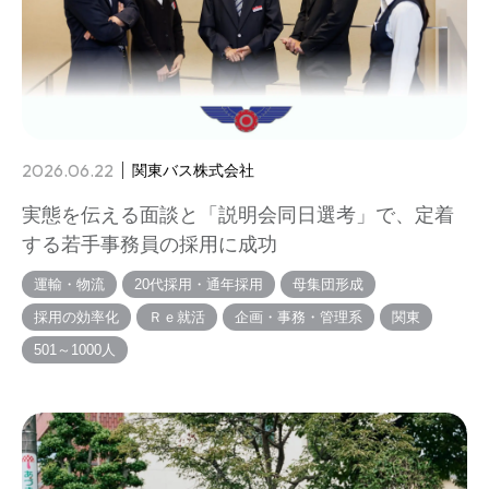
2026.06.22
関東バス株式会社
実態を伝える面談と「説明会同日選考」で、定着
する若手事務員の採用に成功
運輸・物流
20代採用・通年採用
母集団形成
採用の効率化
Ｒｅ就活
企画・事務・管理系
関東
501～1000人