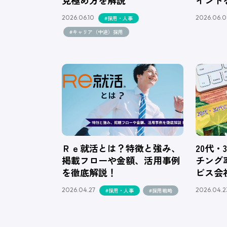
2026.06.10
2026.06.0
#採用・人事
#キャリア（中途）採用
Ｒｅ就活とは？特徴と強み、
20代
掲載フローや金額、活用事例
チング
を徹底解説！
ビス会
2026.04.27
2026.04.2
#採用・人事
#採用戦略