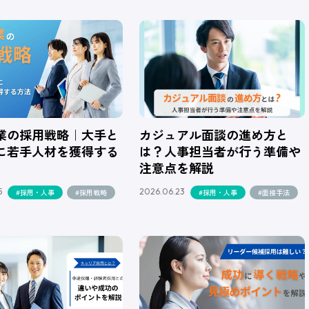
業の採用戦略｜大手と
カジュアル面談の進め方と
に若手人材を獲得する
は？人事担当者が行う準備や
注意点を解説
5
2026.06.23
#採用・人事
#採用戦略
#採用・人事
#面接手法