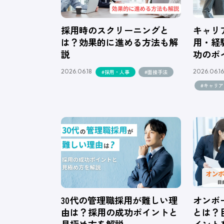
採用時のスクリーニングと
キャリ
は？効果的に進める方法も解
用・経
説
功のポ
2026.06.18
2026.06.16
#採用・人事
#面接手法
#キャリ
30代の管理職採用が難しい理
オンボ
由は？採用の成功ポイントと
とは？
見極め方を解説
イント