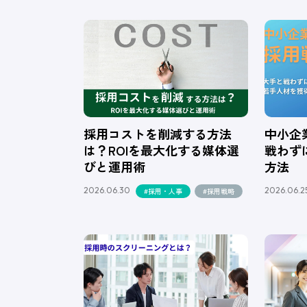
採用コストを削減する方法
中小企
は？ROIを最大化する媒体選
戦わず
びと運用術
方法
2026.06.30
2026.06.2
#採用・人事
#採用戦略