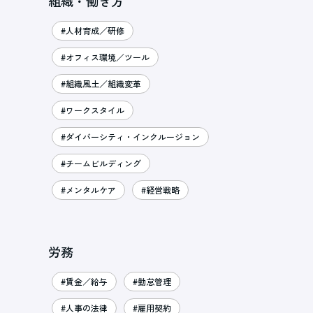
組織・働き方
#人材育成／研修
#オフィス環境／ツール
#組織風土／組織変革
#ワークスタイル
#ダイバーシティ・インクルージョン
#チームビルディング
#メンタルケア
#経営戦略
労務
#賃金／給与
#勤怠管理
#人事の法律
#雇用契約