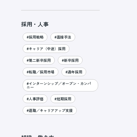
採用・人事
#採用戦略
#面接手法
#キャリア（中途）採用
#第二新卒採用
#新卒採用
#転職／採用市場
#通年採用
#インターンシップ／オープン・カンパ
ニー
#人事評価
#短期採用
#退職／キャリアアップ支援