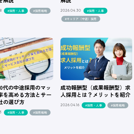
8
2026.04.30
#採用・人事
#採用戦略
#採用・人事
#キャリア（中途）採用
・30代の中途採用のマッ
成功報酬型（成果報酬型）求
率を高める方法とサー
人採用とは？メリットを紹介
社の選び方
2026.04.16
#採用・人事
#採用戦略
3
#採用・人事
#採用戦略