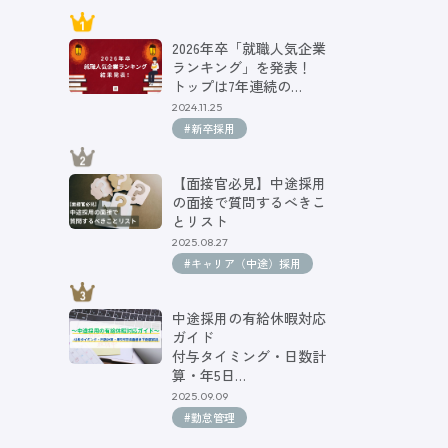
2026年卒「就職人気企業
ランキング」を発表！
トップは7年連続の…
2024.11.25
#新卒採用
【面接官必見】中途採用
の面接で質問するべきこ
とリスト
2025.08.27
#キャリア（中途）採用
中途採用の有給休暇対応
ガイド
付与タイミング・日数計
算・年5日…
2025.09.09
#勤怠管理