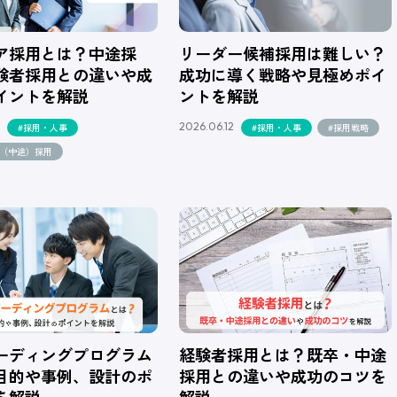
ア採用とは？中途採
リーダー候補採用は難しい？
験者採用との違いや成
成功に導く戦略や見極めポイ
イントを解説
ントを解説
2026.06.12
#採用・人事
#採用・人事
#採用戦略
ア（中途）採用
ーディングプログラム
経験者採用とは？既卒・中途
目的や事例、設計のポ
採用との違いや成功のコツを
を解説
解説