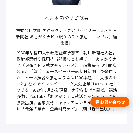
木之本 敬介 / 監修者
株式会社学情 エグゼクティブアドバイザー（元・朝日
新聞社 あさがくナビ（現在のＲｅ就活キャンパス）編
集長）
1986年早稲田大学政治経済学部卒、朝日新聞社入社。
政治部記者や採用担当部長などを経て、「あさがくナ
ビ（現在のＲｅ就活キャンパス）」編集長を10年間務
める。「就活ニュースペーパーby朝日新聞」で発信し
たニュース解説や就活コラムは1000本超、「人事のホ
ンネ」などでインタビューした人気企業はのべ130社に
のぼる。2023年6月から現職。大学などでの講義・講演
多数。YouTube「あさがくナビ就活チャンネル」にも
💬 お問い合わせ
多数出演。国家資格・キャリアコンサルタント。著書
に『最強の業界・企業研究ナビ』（朝日新聞出版）。