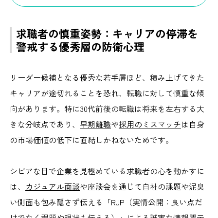
求職者の慎重姿勢：キャリアの停滞を
警戒する優秀層の防衛心理
リーダー候補となる優秀な若手層ほど、積み上げてきた
キャリアが途切れることを恐れ、
転職に対して慎重な傾
向があります。
特に30代前後の転職は将来を左右する大
きな分岐点であり
、
早期離職
や
採用のミスマッチ
は自身
の市場価値の低下に直結しかねないためです。
シビアな目で企業を見極めている
求職者の心を動かすに
は、
カジュアル面談
や座談会を通じて自社の課題や泥臭
い側面も包み隠さず伝える「RJP（実情公開：良い点だ
けでなく課題や現状も伝える）」による誠実な情報開示