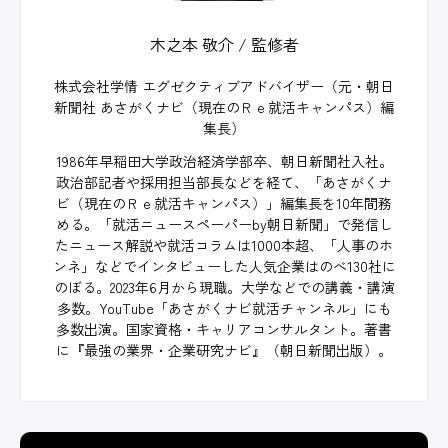
木之本 敬介 / 監修者
株式会社学情 エグゼクティブアドバイザー（元・朝日
新聞社 あさがくナビ（現在のＲｅ就活キャンパス）編
集長）
1986年早稲田大学政治経済学部卒、朝日新聞社入社。
政治部記者や採用担当部長などを経て、「あさがくナ
ビ（現在のＲｅ就活キャンパス）」編集長を10年間務
める。「就活ニュースペーパーby朝日新聞」で発信し
たニュース解説や就活コラムは1000本超、「人事のホ
ンネ」などでインタビューした人気企業はのべ130社に
のぼる。2023年6月から現職。大学などでの講義・講演
多数。YouTube「あさがくナビ就活チャンネル」にも
多数出演。国家資格・キャリアコンサルタント。著書
に『最強の業界・企業研究ナビ』（朝日新聞出版）。