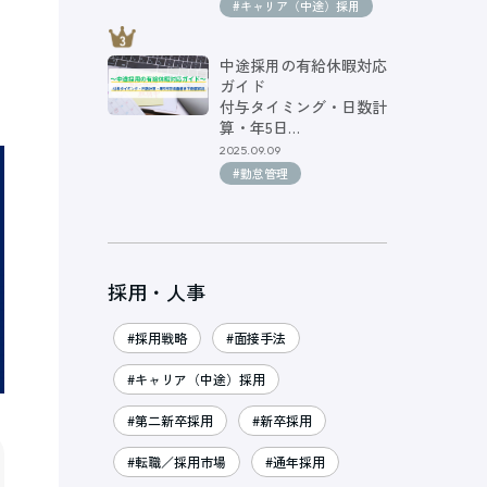
#キャリア（中途）採用
中途採用の有給休暇対応
ガイド
付与タイミング・日数計
算・年5日…
2025.09.09
#勤怠管理
採用・人事
#採用戦略
#面接手法
#キャリア（中途）採用
#第二新卒採用
#新卒採用
#転職／採用市場
#通年採用