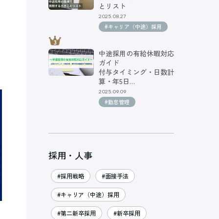
とリスト
2025.08.27
#キャリア（中途）採用
中途採用の有給休暇対応
ガイド
付与タイミング・日数計
算・年5日…
2025.09.09
#勤怠管理
採用・人事
#採用戦略
#面接手法
#キャリア（中途）採用
#第二新卒採用
#新卒採用