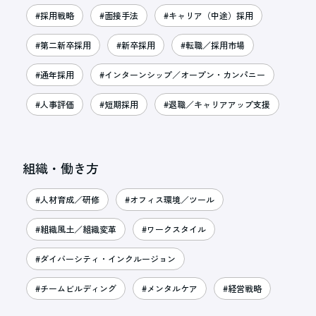
#採用戦略
#面接手法
#キャリア（中途）採用
#第二新卒採用
#新卒採用
#転職／採用市場
#通年採用
#インターンシップ／オープン・カンパニー
#人事評価
#短期採用
#退職／キャリアアップ支援
組織・働き方
#人材育成／研修
#オフィス環境／ツール
#組織風土／組織変革
#ワークスタイル
#ダイバーシティ・インクルージョン
#チームビルディング
#メンタルケア
#経営戦略