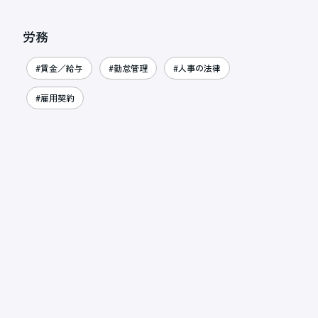
労務
#賃金／給与
#勤怠管理
#人事の法律
#雇用契約