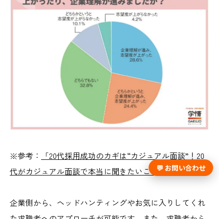
※参考：
「20代採用成功のカギは“カジュアル面談”！20
💬 お問い合わせ
代がカジュアル面談で本当に聞きたいこと(2025年9月)」
企業側から、ヘッドハンティングやお気に入りしてくれ
た求職者へのアプローチが可能です。また、求職者から