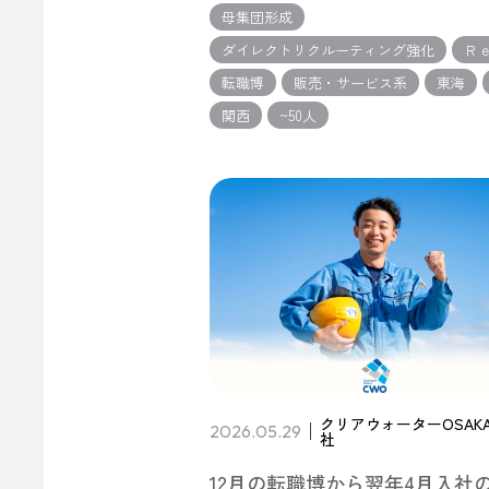
母集団形成
ダイレクトリクルーティング強化
Ｒ
転職博
販売・サービス系
東海
関西
~50人
クリアウォーターOSAK
2026.05.29
社
12月の転職博から翌年4月入社