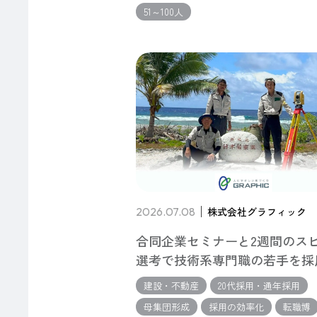
51～100人
2026.07.08
株式会社グラフィック
合同企業セミナーと2週間のス
選考で技術系専門職の若手を採
建設・不動産
20代採用・通年採用
母集団形成
採用の効率化
転職博