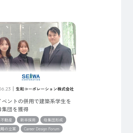
06.23
生和コーポレーション株式会社
イベントの併用で建築系学生を
母集団を獲得
・不動産
新卒採用
母集団形成
戦略の立案
Career Design Forum