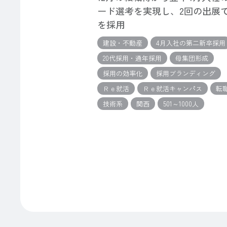
ード選考を実現し、2回の出展で
を採用
建設・不動産
4月入社の第二新卒採用
20代採用・通年採用
母集団形成
採用の効率化
採用ブランディング
Ｒｅ就活
Ｒｅ就活キャンパス
転
技術系
関西
501～1000人