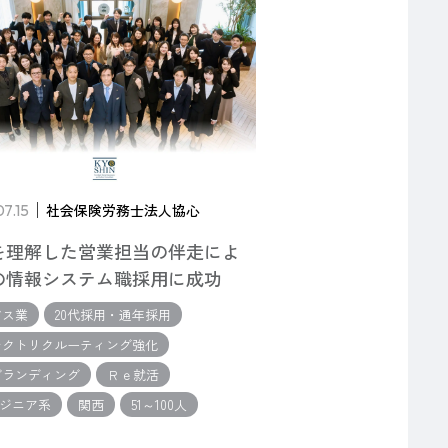
7.15
社会保険労務士法人協心
を理解した営業担当の伴走によ
の情報システム職採用に成功
ビス業
20代採用・通年採用
レクトリクルーティング強化
ブランディング
Ｒｅ就活
ンジニア系
関西
51～100人