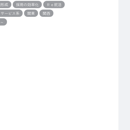
団形成
採用の効率化
Ｒｅ就活
・サービス系
関東
関西
人～