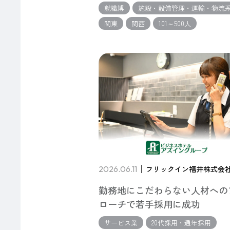
就職博
施設・設備管理・運輸・物流
関東
関西
101～500人
2026.06.11
フリックイン福井株式会
勤務地にこだわらない人材への
ローチで若手採用に成功
サービス業
20代採用・通年採用