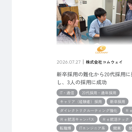
2026.07.27
株式会社コムウェイ
新卒採用の難化から20代採用に
し、3人の採用に成功
IT・通信
20代採用・通年採用
キャリア（経験者）採用
新卒採用
ダイレクトリクルーティング強化
Ｒ
Ｒｅ就活キャンパス
Ｒｅ就活テック
転職博
ITエンジニア系
関東