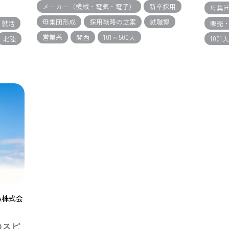
メーカー（機械・電気・電子）
新卒採用
母集
母集団形成
採用戦略の立案
就職博
ｅ就活
販売
営業系
関西
101～500人
北陸
1001
A株式会
のスピ