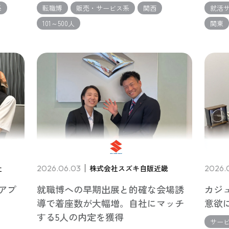
系
転職博
販売・サービス系
関西
就活サ
101～500人
関東
社
2026.06.03
株式会社スズキ自販近畿
2026.
アプ
就職博への早期出展と的確な会場誘
カジ
導で着座数が大幅増。自社にマッチ
意欲
する5人の内定を獲得
サー