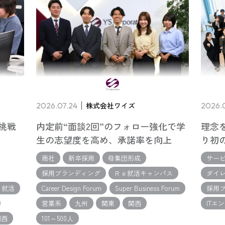
2026.07.24
株式会社ワイズ
2026.0
挑戦
内定前“面談2回”のフォロー強化で学
理念
生の志望度を高め、承諾率を向上
り初
商社
新卒採用
母集団形成
サー
採用ブランディング
Ｒｅ就活キャンパス
ダイ
ｅ就活
Career Design Forum
Super Business Forum
採用
営業系
九州
関東
関西
ITエ
関西
101～500人