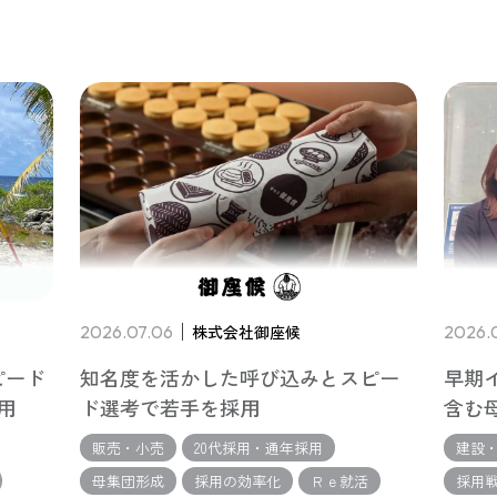
2026.07.06
株式会社御座候
2026.
ピード
知名度を活かした呼び込みとスピー
早期
用
ド選考で若手を採用
含む
販売・小売
20代採用・通年採用
建設
母集団形成
採用の効率化
Ｒｅ就活
採用