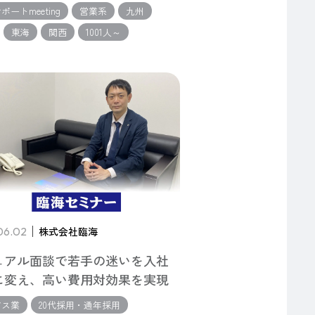
ポートmeeting
営業系
九州
東海
関西
1001人～
06.02
株式会社臨海
ュアル面談で若手の迷いを入社
に変え、高い費用対効果を実現
ビス業
20代採用・通年採用