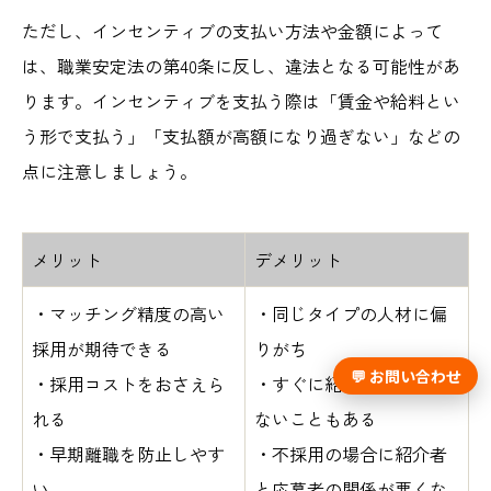
ただし、インセンティブの支払い方法や金額によって
は、職業安定法の第40条に反し、違法となる可能性があ
ります。インセンティブを支払う際は「賃金や給料とい
う形で支払う」「支払額が高額になり過ぎない」などの
点に注意しましょう。
メリット
デメリット
・マッチング精度の高い
・同じタイプの人材に偏
採用が期待できる
りがち
💬 お問い合わせ
・採用コストをおさえら
・すぐに紹介を受けられ
れる
ないこともある
・早期離職を防止しやす
・
不採用の場合に紹介者
い
と応募者の関係が悪くな