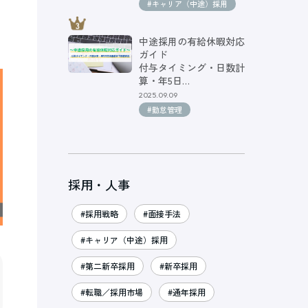
#キャリア（中途）採用
中途採用の有給休暇対応
ガイド
付与タイミング・日数計
算・年5日…
2025.09.09
#勤怠管理
採用・人事
#採用戦略
#面接手法
#キャリア（中途）採用
#第二新卒採用
#新卒採用
#転職／採用市場
#通年採用