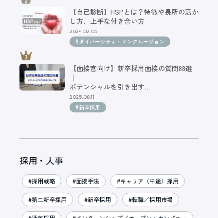
【自己診断】HSPとは？特徴や長所の活か
し方、上手な付き合い方
2024.02.05
#ダイバーシティ・インクルージョン
【面接官向け】新卒採用面接の質問88選
｜
ポテンシャルを引き出す…
2025.08.11
#新卒採用
採用・人事
#採用戦略
#面接手法
#キャリア（中途）採用
#第二新卒採用
#新卒採用
#転職／採用市場
#通年採用
#インターンシップ／オープン・カンパニー