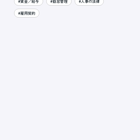
#賃金／給与
#勤怠管理
#人事の法律
#雇用契約