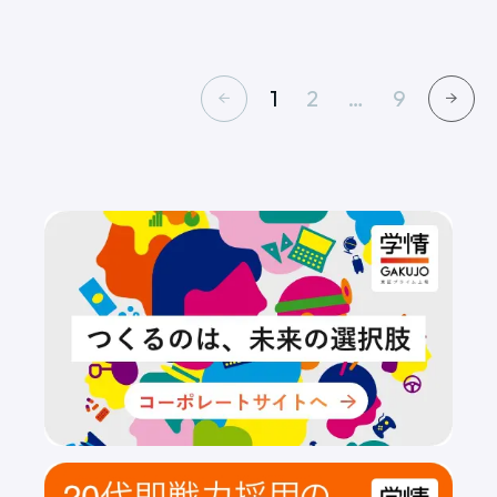
1
2
…
9