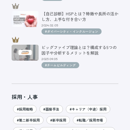
【自己診断】HSPとは？特徴や長所の活か
し方、上手な付き合い方
2024.02.05
#ダイバーシティ・インクルージョン
ビッグファイブ理論とは？構成する5つの
因子や分析するメリットを解説
2023.09.05
#チームビルディング
採用・人事
#採用戦略
#面接手法
#キャリア（中途）採用
#第二新卒採用
#新卒採用
#転職／採用市場