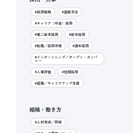
#採用戦略
#面接手法
#キャリア（中途）採用
#第二新卒採用
#新卒採用
#転職／採用市場
#通年採用
#インターンシップ／オープン・カンパ
ニー
#人事評価
#短期採用
#退職／キャリアアップ支援
組織・働き方
#人材育成／研修