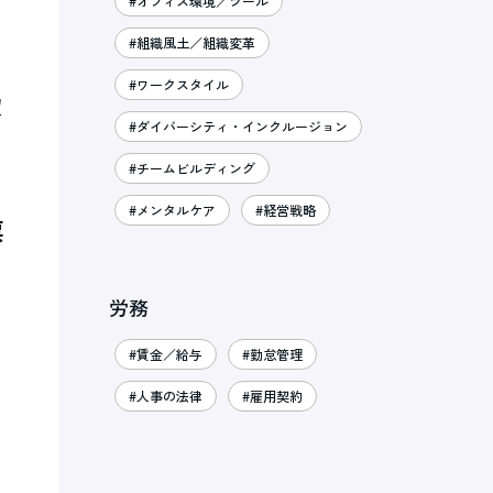
#オフィス環境／ツール
#組織風土／組織変革
#ワークスタイル
望
#ダイバーシティ・インクルージョン
#チームビルディング
#メンタルケア
#経営戦略
票
労務
#賃金／給与
#勤怠管理
#人事の法律
#雇用契約