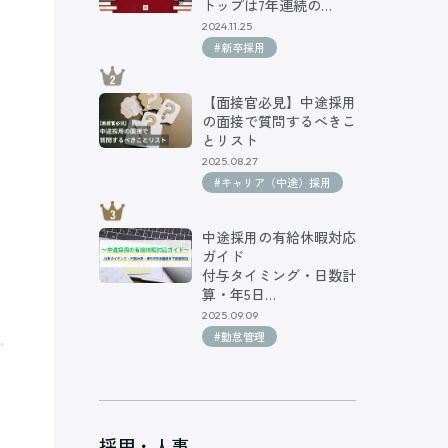
トップは7年連続の…
2024.11.25
#新卒採用
【面接官必見】中途採用
の面接で質問するべきこ
とリスト
2025.08.27
#キャリア（中途）採用
中途採用の有給休暇対応
ガイド
付与タイミング・日数計
算・年5日…
2025.09.09
#勤怠管理
採用・人事