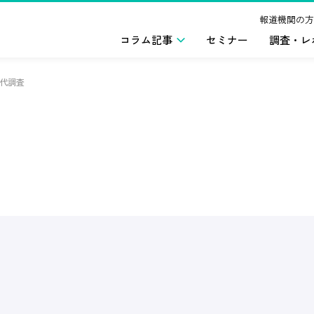
報道機関の方
コラム記事
セミナー
調査・レ
0代調査
ト