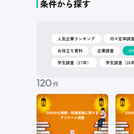
条件から探す
人気企業ランキング
内々定率調
お役立ち資料
企業調査
2
学生調査（27卒）
学生調査（26
120
件