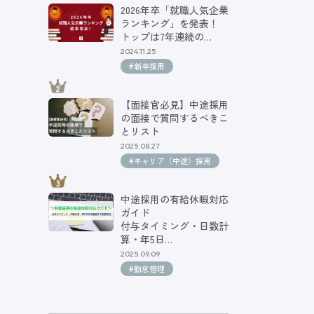
2026年卒「就職人気企業
ランキング」を発表！
トップは7年連続の…
2024.11.25
#新卒採用
【面接官必見】中途採用
の面接で質問するべきこ
とリスト
2025.08.27
#キャリア（中途）採用
中途採用の有給休暇対応
ガイド
付与タイミング・日数計
算・年5日…
2025.09.09
#勤怠管理