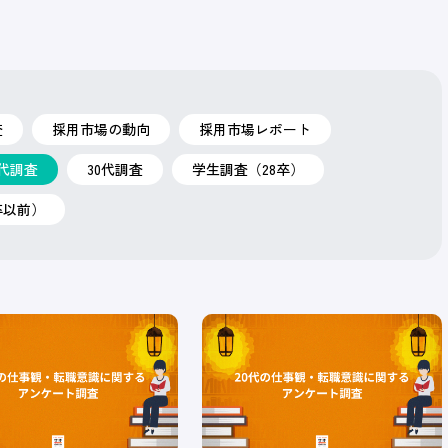
査
採用市場の動向
採用市場レポート
0代調査
30代調査
学生調査（28卒）
卒以前）