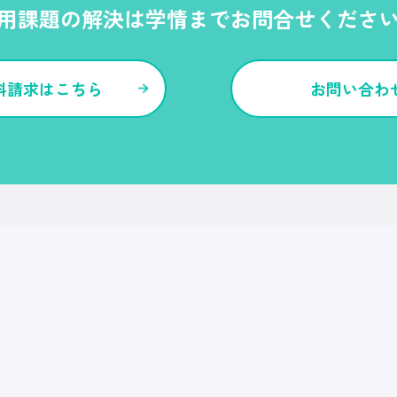
用課題の解決は
学情までお問合せくださ
料請求はこちら
お問い合わ
各種サービス・特長
Ｒｅ就活
Ｒｅ就活エージェント
Ｒｅ就活ユース
Ｒｅ就活30
転職博