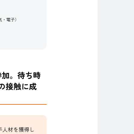
気・電子）
参加。待ち時
の接触に成
手人材を獲得し