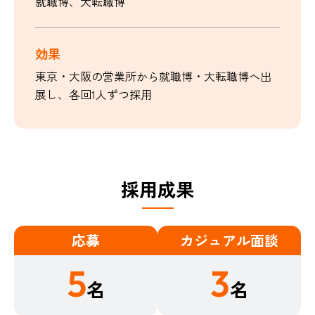
就職博、大転職博
効果
東京・大阪の営業所から就職博・大転職博へ出
展し、各回1人ずつ採用
採用成果​
応募
カジュアル面談
5
3
名
名