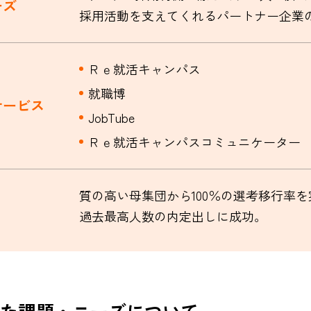
ーズ
採用活動を支えてくれるパートナー企業
Ｒｅ就活キャンパス
就職博
サービス
JobTube
Ｒｅ就活キャンパスコミュニケーター
質の高い母集団から100％の選考移行率
過去最高人数の内定出しに成功。
た課題・ニーズについて