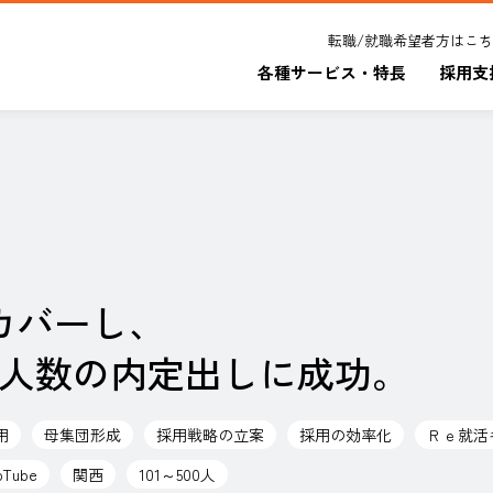
転職/就職希望者方はこ
各種サービス・特長
採用支
カバーし、
高人数の内定出しに成功。
用
母集団形成
採用戦略の立案
採用の効率化
Ｒｅ就活
bTube
関西
101～500人