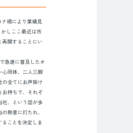
ロナ禍により業績見
しかしここ最近は市
を再開することにい
間で急速に普及したオ
一心同体、二人三脚
社の全てにお声掛け
をお持ちで、それぞ
当社、という話が多
当の熱意に打たれ、
することを決定しま