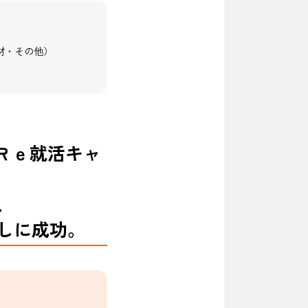
材・その他）
「Ｒｅ就活キャ
、
しに成功。