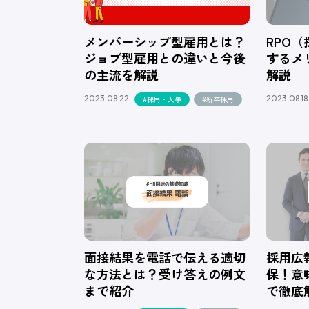
メンバーシップ型雇用とは？
RPO
ジョブ型雇用との違いと今後
するメ
の主流を解説
解説
2023.08.22
2023.08.18
#採用・人事
#新卒採用
面接結果を電話で伝える適切
採用広
な方法とは？受け答えの例文
保！意
まで紹介
で徹底