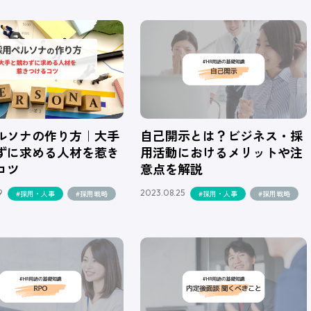
ルソナの作り方｜大手
自己開示とは？ビジネス・採
ずに求める人材を惹き
用活動におけるメリットや注
コツ
意点を解説
9
2023.08.25
#採用・人事
#採用戦略
#採用・人事
#採用戦略