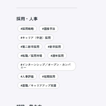
採用・人事
#採用戦略
#面接手法
#キャリア（中途）採用
#第二新卒採用
#新卒採用
#転職／採用市場
#通年採用
#インターンシップ／オープン・カンパ
ニー
#人事評価
#短期採用
#退職／キャリアアップ支援