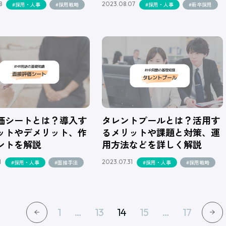
8
2023.08.07
#採用・人事
#採用戦略
#採用・人事
#新卒採用
価シートとは？導入す
タレントプールとは？活用す
ットやデメリット、作
るメリットや課題と対策、運
ントを解説
用方法などを詳しく解説
1
2023.07.31
#採用・人事
#面接手法
#採用・人事
#採用戦略
1
…
13
14
15
…
17