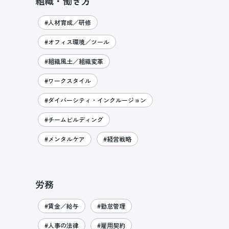
組織・働き方
#人材育成／研修
#オフィス環境／ツール
#組織風土／組織変革
#ワークスタイル
#ダイバーシティ・インクルージョン
#チームビルディング
#メンタルケア
#経営戦略
労務
#賃金／給与
#勤怠管理
#人事の法律
#雇用契約