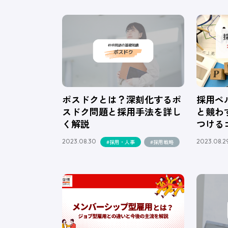
ポスドクとは？深刻化するポ
採用ペ
スドク問題と採用手法を詳し
と競わ
く解説
つける
2023.08.30
2023.08.2
#採用・人事
#採用戦略