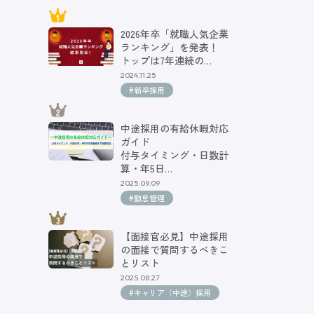
2026年卒「就職人気企業
ランキング」を発表！
トップは7年連続の…
2024.11.25
#新卒採用
中途採用の有給休暇対応
ガイド
付与タイミング・日数計
算・年5日…
2025.09.09
#勤怠管理
【面接官必見】中途採用
の面接で質問するべきこ
とリスト
2025.08.27
#キャリア（中途）採用