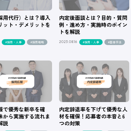
（採用代行）とは？導入
内定後面談とは？目的・質問
リット・デメリットを
例・進め方・実施時のポイン
トを解説
2023.08.16
#採用・人事
#採用戦略
#採用・人事
#面接手法
報で優秀な新卒を確
内定辞退率を下げて優秀な人
味から実施する流れま
材を確保！応募者の本音と6
解説
つの対策