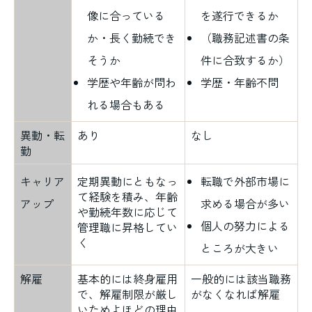
像に合っている
を遂行できるか
か・長く勤続でき
（職務記述書の条
そうか
件に合致するか）
学歴や年齢が問わ
学歴・年齢不問
れる場合もある
異動・転
あり
なし
勤
キャリア
定期異動にともなっ
転職で外部市場に
て経験を積み、年齢
アップ
求める場合が多い
や勤続年数に応じて
個人の努力による
管理職に昇格してい
く
ところが大きい
解雇
基本的には終身雇用
一般的には該当職務
で、解雇制限が厳し
がなくなれば解雇
いためよほどの理由