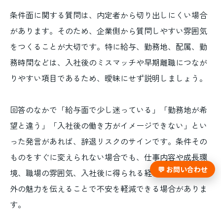
条件面に関する質問は、内定者から切り出しにくい場合
があります。そのため、企業側から質問しやすい雰囲気
をつくることが大切です。特に給与、勤務地、配属、勤
務時間などは、入社後のミスマッチや早期離職につなが
りやすい項目であるため、曖昧にせず説明しましょう。
回答のなかで「給与面で少し迷っている」「勤務地が希
望と違う」「入社後の働き方がイメージできない」とい
った発言があれば、辞退リスクのサインです。条件その
ものをすぐに変えられない場合でも、仕事内容や成長環
💬 お問い合わせ
境、職場の雰囲気、入社後に得られる経験など、条件以
外の魅力を伝えることで不安を軽減できる場合がありま
す。