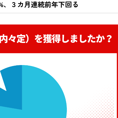
7%、３カ月連続前年下回る