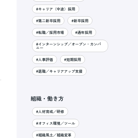
#キャリア（中途）採用
#第二新卒採用
#新卒採用
#転職／採用市場
#通年採用
#インターンシップ／オープン・カンパ
ニー
#人事評価
#短期採用
#退職／キャリアアップ支援
組織・働き方
#人材育成／研修
#オフィス環境／ツール
#組織風土／組織変革