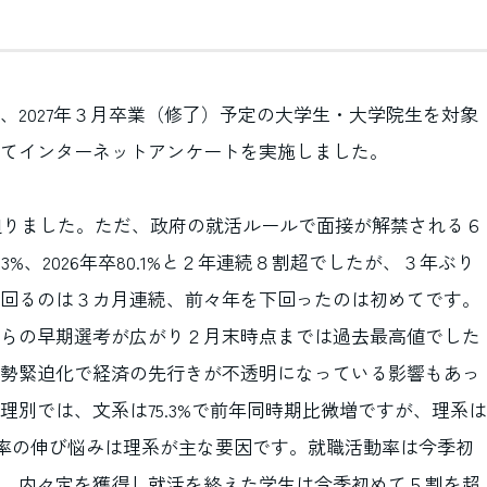
、2027年３月卒業（修了）予定の大学生・大学院生を対象
てインターネットアンケートを実施しました。
に迫りました。ただ、政府の就活ルールで面接が解禁される６
.3%、2026年卒80.1%と２年連続８割超でしたが、３年ぶり
回るのは３カ月連続、前々年を下回ったのは初めてです。
らの早期選考が広がり２月末時点までは過去最高値でした
勢緊迫化で経済の先行きが不透明になっている影響もあっ
別では、文系は75.3%で前年同時期比微増ですが、理系は
内々定率の伸び悩みは理系が主な要因です。就職活動率は今季初
。内々定を獲得し就活を終えた学生は今季初めて５割を超