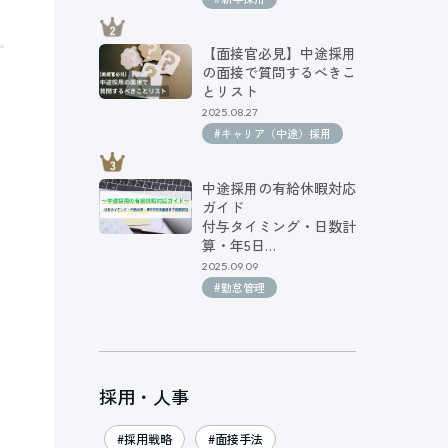
【面接官必見】中途採用
の面接で質問するべきこ
とリスト
2025.08.27
#キャリア（中途）採用
中途採用の有給休暇対応
ガイド
付与タイミング・日数計
算・年5日…
2025.09.09
#勤怠管理
採用・人事
#採用戦略
#面接手法