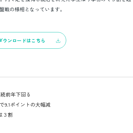
終盤戦の様相となっています。
ダウンロードはこちら
連続前年下回る
%で9.1ポイントの大幅減
は３割