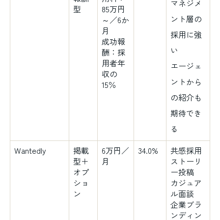
マネジメ
型
85万円
ント層の
～／6か
月
採用に強
成功報
い
酬：採
用者年
エージェ
収の
ントから
15％
の紹介も
期待でき
る
Wantedly
掲載
6万円／
34.0%
共感採用
型＋
月
ストーリ
オプ
ー投稿
ショ
カジュア
ン
ル面談
企業ブラ
ンディン