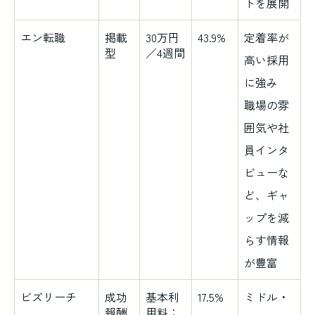
トを展開
エン転職
掲載
30万円
43.9%
定着率が
型
／4週間
高い採用
に強み
職場の雰
囲気や社
員インタ
ビューな
ど、ギャ
ップを減
らす情報
が豊富
ビズリーチ
成功
基本利
17.5%
ミドル・
報酬
用料：