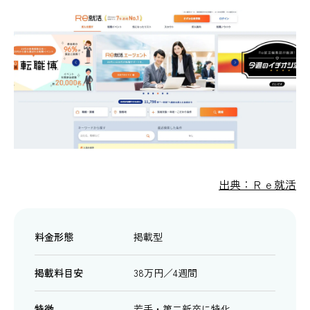
出典：Ｒｅ就活
料金形態
掲載型
掲載料目安
38万円／4週間
特徴
若手・第二新卒に特化