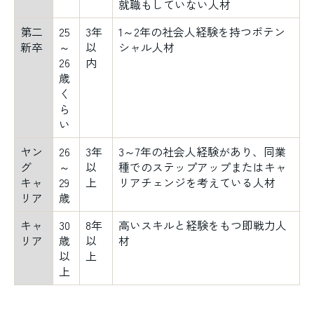
就職もしていない人材
第二
25
3年
1～2年の社会人経験を持つポテン
新卒
～
以
シャル人材
26
内
歳
く
ら
い
ヤン
26
3年
3～7年の社会人経験があり、同業
グ
～
以
種でのステップアップまたはキャ
キャ
29
上
リアチェンジを考えている人材
リア
歳
キャ
30
8年
高いスキルと経験をもつ即戦力人
リア
歳
以
材
以
上
上