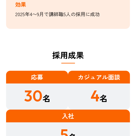
効果
2025年4〜9月で講師職5人の採用に成功
採用成果​
応募
カジュアル面談
30
4
名
名
入社
5