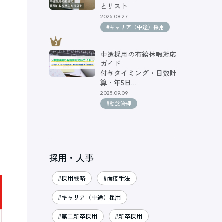
とリスト
2025.08.27
#キャリア（中途）採用
中途採用の有給休暇対応
ガイド
付与タイミング・日数計
算・年5日…
2025.09.09
#勤怠管理
採用・人事
#採用戦略
#面接手法
#キャリア（中途）採用
#第二新卒採用
#新卒採用