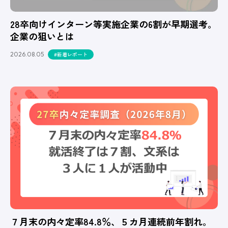
28卒向けインターン等実施企業の6割が早期選考。
企業の狙いとは
2026.08.05
#新着レポート
７月末の内々定率84.8％、５カ月連続前年割れ。