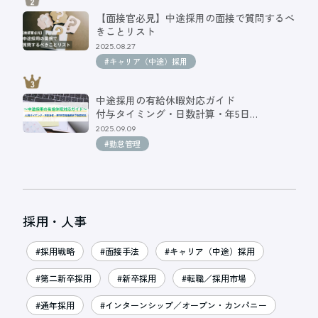
【面接官必見】中途採用の面接で質問するべ
きことリスト
2025.08.27
#キャリア（中途）採用
中途採用の有給休暇対応ガイド
付与タイミング・日数計算・年5日…
2025.09.09
#勤怠管理
採用・人事
#採用戦略
#面接手法
#キャリア（中途）採用
#第二新卒採用
#新卒採用
#転職／採用市場
#通年採用
#インターンシップ／オープン・カンパニー