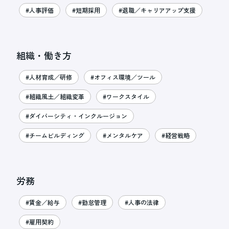
#人事評価
#短期採用
#退職／キャリアアップ支援
組織・働き方
#人材育成／研修
#オフィス環境／ツール
#組織風土／組織変革
#ワークスタイル
#ダイバーシティ・インクルージョン
#チームビルディング
#メンタルケア
#経営戦略
労務
#賃金／給与
#勤怠管理
#人事の法律
#雇用契約