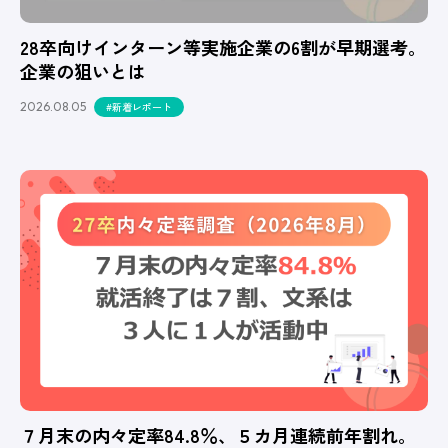
28卒向けインターン等実施企業の6割が早期選考。
企業の狙いとは
2026.08.05
#新着レポート
７月末の内々定率84.8％、５カ月連続前年割れ。