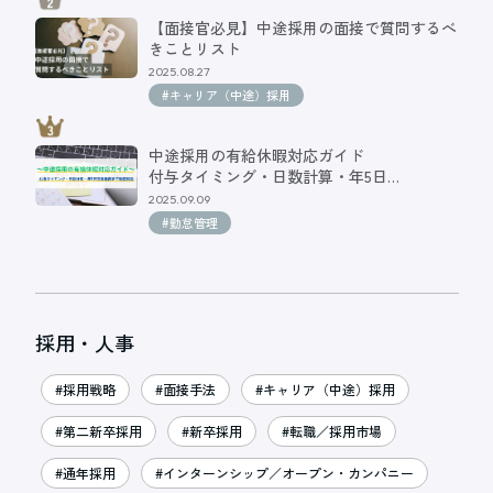
【面接官必見】中途採用の面接で質問するべ
きことリスト
2025.08.27
#キャリア（中途）採用
中途採用の有給休暇対応ガイド
付与タイミング・日数計算・年5日…
2025.09.09
#勤怠管理
採用・人事
#採用戦略
#面接手法
#キャリア（中途）採用
#第二新卒採用
#新卒採用
#転職／採用市場
#通年採用
#インターンシップ／オープン・カンパニー