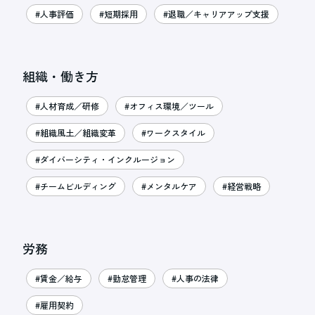
#人事評価
#短期採用
#退職／キャリアアップ支援
組織・働き方
#人材育成／研修
#オフィス環境／ツール
#組織風土／組織変革
#ワークスタイル
#ダイバーシティ・インクルージョン
#チームビルディング
#メンタルケア
#経営戦略
労務
#賃金／給与
#勤怠管理
#人事の法律
#雇用契約