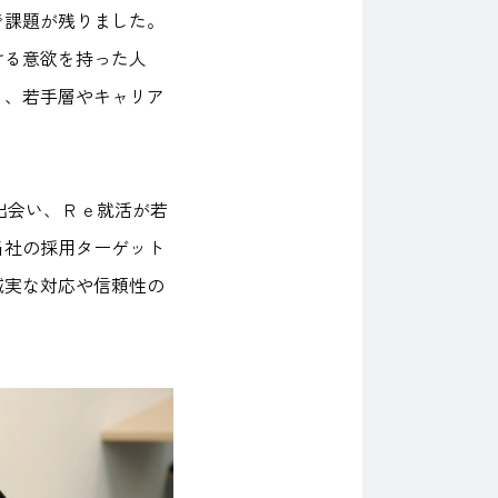
で課題が残りました。
ける意欲を持った人
く、若手層やキャリア
と出会い、Ｒｅ就活が若
当社の採用ターゲット
誠実な対応や信頼性の