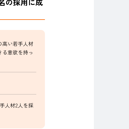
名の採用に成
の高い若手人材
きる意欲を持っ
手人材2人を採