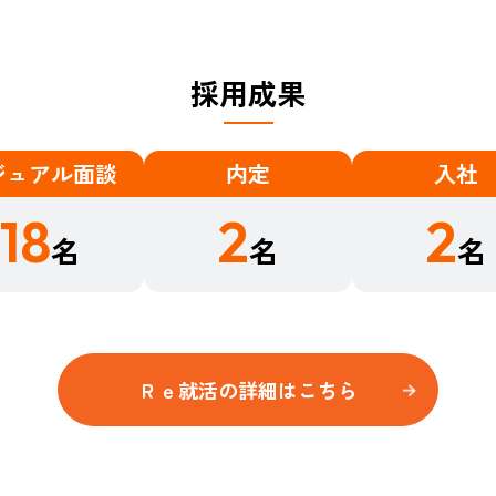
採用成果​
ジュアル面談
内定
入社
18
2
2
名
名
名
Ｒｅ就活の詳細はこちら