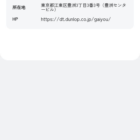
東京都江東区豊洲3丁目3番3号（豊洲センタ
所在地
ービル）
https://dt.dunlop.co.jp/gaiyou/
HP