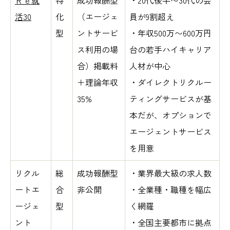
活30
化
（エージェ
員が9割超え
型
ントサービ
・年収500万〜600万円
ス利用の場
台の若手ハイキャリア
合）掲載料
人材が中心
＋理論年収
・ダイレクトリクルー
35%
ティングサービスが基
本だが、オプションで
エージェントサービス
を用意
リクル
総
成功報酬型
・業界最大級の求人数
ートエ
合
非公開
・全業種・職種を幅広
ージェ
型
く網羅
ント
・全国主要都市に拠点