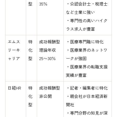
型
35％
・公認会計士・税理士
など士業に強い
・専門性の高いハイク
ラス求人が豊富
エムス
特
成功報酬型
・医療専門職に特化
リーキ
化
理論年収
・医療業界のネットワ
ャリア
型
25〜30％
ークが強固
・医療業界の転職支援
実績が豊富
日経HR
特
成功報酬型
・記者・編集者に特化
化
非公開
・親会社が日本経済新
型
聞社
・専門分野の知見が深