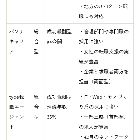
・地方のU・Iターン転
職にも対応
パソナ
総
成功報酬型
・管理部門や専門職の
キャリ
合
非公開
採用に強い
ア
型
・女性の転職支援の実
績が豊富
・企業と求職者両方を
担当（両面型）
type転
総
成功報酬型
・IT・Web・モノづく
職エー
合
理論年収
り系の採用に強い
ジェン
型
35％
・一都三県（首都圏）
ト
の求人が豊富
・独自のネットワーク