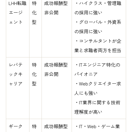
LHH転職
特
成功報酬型
・ハイクラス・管理職
エージ
化
非公開
の採用に強い
ェント
型
・グローバル・外資系
の採用に強い
・コンサルタントが企
業と求職者両方を担当
レバテ
特
成功報酬型
・ITエンジニア特化の
ックキ
化
非公開
パイオニア
ャリア
型
・Webクリエイター求
人にも強い
・IT業界に関する技術
理解度が高い
ギーク
特
成功報酬型
・IT・Web・ゲーム業