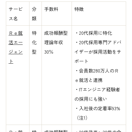
サービ
分
手数料
特徴
ス名
類
Ｒｅ就
特
成功報酬型
・20代採用に特化
活エー
化
理論年収
・20代採用専門アドバ
ジェン
型
30％
イザーが採用活動をサ
ト
ポート
・会員数280万人のＲ
ｅ就活と連携
・ITエンジニア経験者
の採用にも強い
・入社後の定着率93%
（注1）
Ｒｅ就
特
成功報酬型
・20代後半〜30代の会