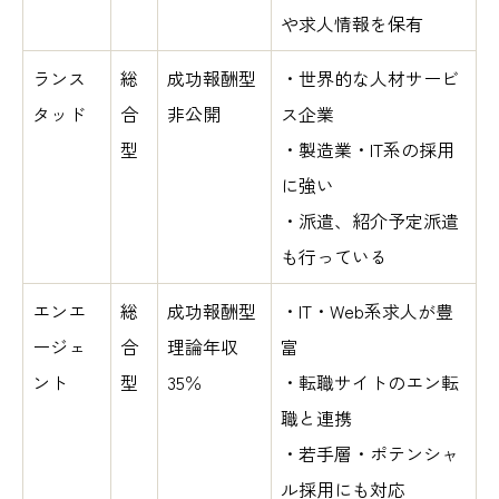
や求人情報を保有
ランス
総
成功報酬型
・世界的な人材サービ
タッド
合
非公開
ス企業
型
・製造業・IT系の採用
に強い
・派遣、紹介予定派遣
も行っている
エンエ
総
成功報酬型
・IT・Web系求人が豊
ージェ
合
理論年収
富
ント
型
35％
・転職サイトのエン転
職と連携
・若手層・ポテンシャ
ル採用にも対応