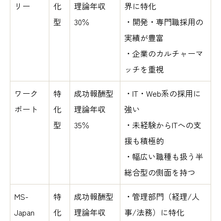
リー
化
理論年収
界に特化
型
30％
・開発・専門職採用の
実績が豊富
・企業のカルチャーマ
ッチを重視
ワーク
特
成功報酬型
・IT・Web系の採用に
ポート
化
理論年収
強い
型
35％
・未経験からITへの支
援も積極的
・幅広い職種も扱う半
総合型の側面を持つ
MS-
特
成功報酬型
・管理部門（経理/人
Japan
化
理論年収
事/法務）に特化