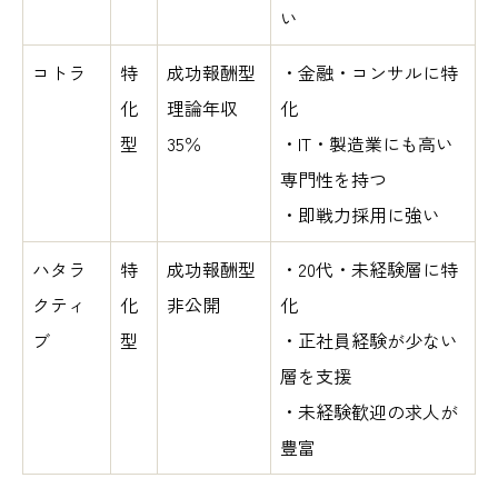
い
コトラ
特
成功報酬型
・金融・コンサルに特
化
理論年収
化
型
35％
・IT・製造業にも高い
専門性を持つ
・即戦力採用に強い
ハタラ
特
成功報酬型
・20代・未経験層に特
クティ
化
非公開
化
ブ
型
・正社員経験が少ない
層を支援
・未経験歓迎の求人が
豊富