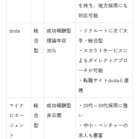
を持ち、地方採用にも
対応可能
doda
総
成功報酬型
・リクルートに次ぐ大
合
理論年収
手・総合型
型
35％
・スカウトサービスに
よるダイレクトアプロ
ーチが可能
・転職サイトdodaと連
携
マイナ
総
成功報酬型
・20代～30代採用に強
ビエー
合
非公開
い
ジェン
型
・中小・ベンチャーの
ト
求人も豊富