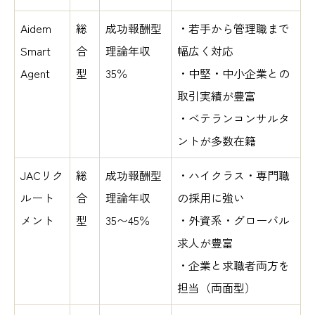
Aidem
総
成功報酬型
・若手から管理職まで
Smart
合
理論年収
幅広く対応
Agent
型
35％
・中堅・中小企業との
取引実績が豊富
・ベテランコンサルタ
ントが多数在籍
JACリク
総
成功報酬型
・ハイクラス・専門職
ルート
合
理論年収
の採用に強い
メント
型
35〜45％
・外資系・グローバル
求人が豊富
・企業と求職者両方を
担当（両面型）