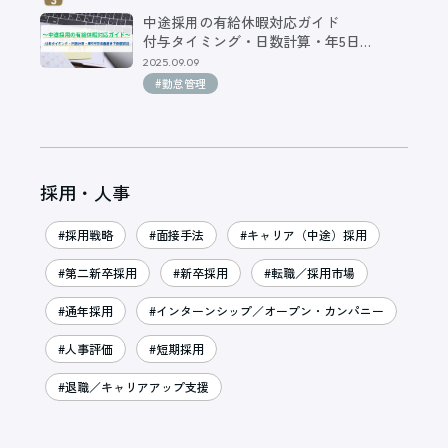
中途採用の有給休暇対応ガイド
付与タイミング・日数計算・年5日…
2025.09.09
#勤怠管理
採用・人事
#採用戦略
#面接手法
#キャリア（中途）採用
#第二新卒採用
#新卒採用
#転職／採用市場
#通年採用
#インターンシップ／オープン・カンパニー
#人事評価
#短期採用
#退職／キャリアアップ支援