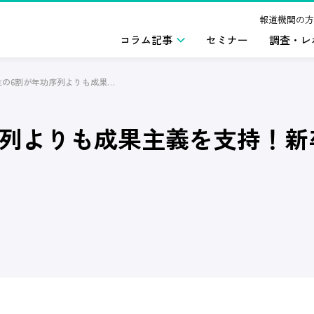
報道機関の方
コラム記事
セミナー
調査・レ
27卒学生の6割が年功序列よりも成果主義を支持！新卒が求める初任給、給与体系とは？
功序列よりも成果主義を支持！