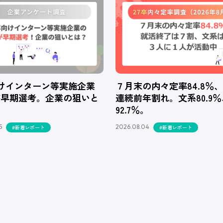
向けインターン等実施企業
７月末の内々定率84.8％
が早期選考。企業の狙いと
連続前年割れ。文系80.9
92.7％。
5
2026.08.04
#新着レポート
#新着レポート