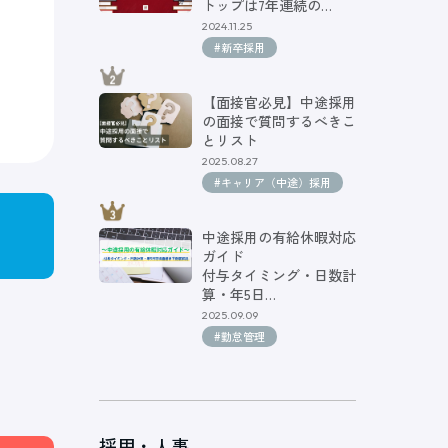
トップは7年連続の…
2024.11.25
#新卒採用
【面接官必見】中途採用
の面接で質問するべきこ
とリスト
2025.08.27
#キャリア（中途）採用
中途採用の有給休暇対応
ガイド
付与タイミング・日数計
算・年5日…
2025.09.09
#勤怠管理
採用・人事