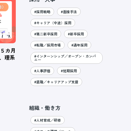
#採用戦略
#面接手法
#キャリア（中途）採用
#第二新卒採用
#新卒採用
#転職／採用市場
#通年採用
、５カ月
％、理系
#インターンシップ／オープン・カンパ
ニー
#人事評価
#短期採用
#退職／キャリアアップ支援
組織・働き方
#人材育成／研修