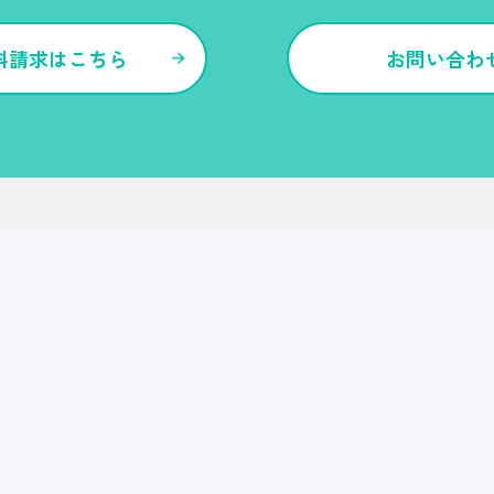
料請求はこちら
お問い合わ
各種サービス・特長
Ｒｅ就活
Ｒｅ就活エージェント
Ｒｅ就活ユース
Ｒｅ就活30
転職博
Ｒｅ就活キャンパス