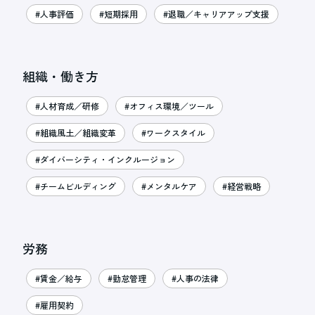
#人事評価
#短期採用
#退職／キャリアアップ支援
組織・働き方
#人材育成／研修
#オフィス環境／ツール
#組織風土／組織変革
#ワークスタイル
#ダイバーシティ・インクルージョン
#チームビルディング
#メンタルケア
#経営戦略
労務
#賃金／給与
#勤怠管理
#人事の法律
#雇用契約