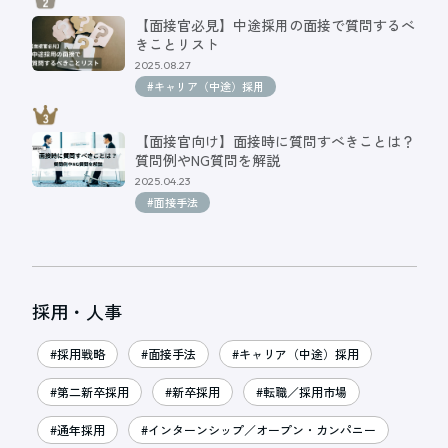
【面接官必見】中途採用の面接で質問するべ
きことリスト
2025.08.27
#キャリア（中途）採用
【面接官向け】面接時に質問すべきことは？
質問例やNG質問を解説
2025.04.23
#面接手法
採用・人事
#採用戦略
#面接手法
#キャリア（中途）採用
#第二新卒採用
#新卒採用
#転職／採用市場
#通年採用
#インターンシップ／オープン・カンパニー