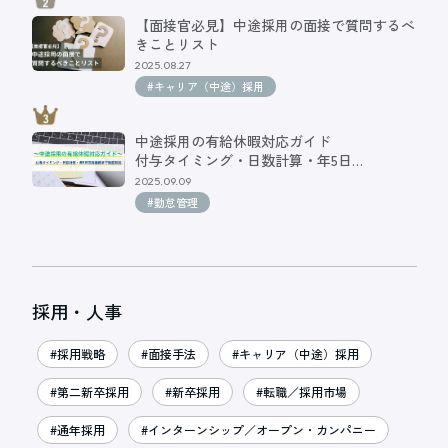
【面接官必見】中途採用の面接で質問するべ
きことリスト
2025.08.27
#キャリア（中途）採用
中途採用の有給休暇対応ガイド
付与タイミング・日数計算・年5日…
2025.09.09
#勤怠管理
採用・人事
#採用戦略
#面接手法
#キャリア（中途）採用
#第二新卒採用
#新卒採用
#転職／採用市場
#通年採用
#インターンシップ／オープン・カンパニー