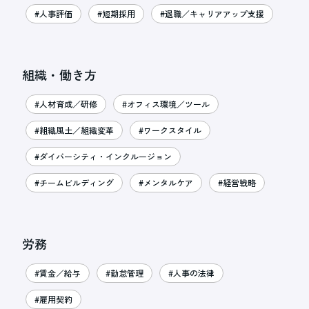
#人事評価
#短期採用
#退職／キャリアアップ支援
組織・働き方
#人材育成／研修
#オフィス環境／ツール
#組織風土／組織変革
#ワークスタイル
#ダイバーシティ・インクルージョン
#チームビルディング
#メンタルケア
#経営戦略
労務
#賃金／給与
#勤怠管理
#人事の法律
#雇用契約