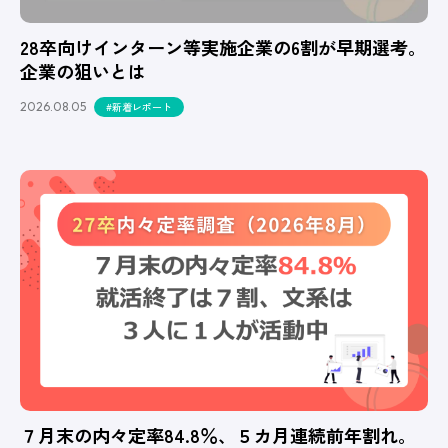
28卒向けインターン等実施企業の6割が早期選考。
企業の狙いとは
2026.08.05
#新着レポート
７月末の内々定率84.8％、５カ月連続前年割れ。