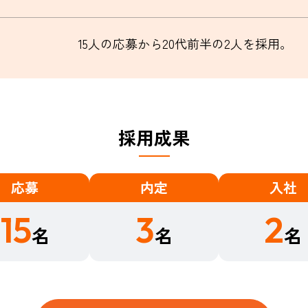
15人の応募から20代前半の2人を採用。
採用成果​
応募
内定
入社
15
3
2
名
名
名