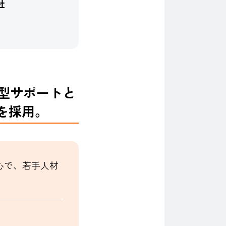
社
型サポートと
を採用。
心で、若手人材