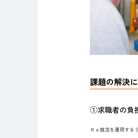
課題の解決に
①求職者の負
Ｒｅ就活を運用する