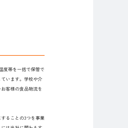
温度帯を一括で保管で
しています。学校や介
いお客様の食品物流を
することの3つを事業
らには当社に関わるす