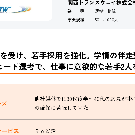
関西トランスウェイ株式会
業 種
運輸・物流
事業規模
501～1000人
を受け、若手採用を強化。学情の伴走
ピード選考で、仕事に意欲的な若手2人
他社媒体では30代後半〜40代の応募が中
ーズ
の確保に苦戦していた。
サービス
Ｒｅ就活