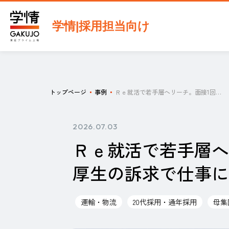
学情|採用担当向け
トップページ
事例
Ｒｅ就活で若手層へリーチ。面接1回のスピード選考と充実した福利厚生の訴求で仕事に意欲的な20代を獲得
2026.07.03
Ｒｅ就活で若手層へ
厚生の訴求で仕事に
運輸・物流
20代採用・通年採用
母集