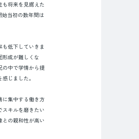
社も将来を見据えた
開始当初の数年間は
率も低下していきま
団形成が難しくな
況の中で学情から提
を感じました。
務に集中する働き方
でスキルを磨きたい
像との親和性が高い