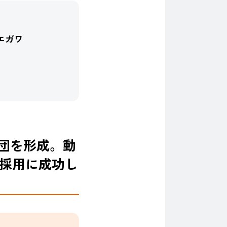
エガワ
団を形成。動
手採用に成功し