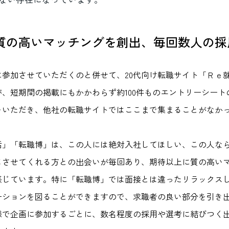
質の高いマッチングを創出、毎回数人の採
に参加させていただくのと併せて、20代向け転職サイト「Ｒｅ
、短期間の掲載にもかかわらず約100件ものエントリーシート
をいただき、他社の転職サイトではここまで集まることがなか
活」「転職博」は、この人には絶対入社してほしい、この人な
じさせてくれる方との出会いが毎回あり、期待以上に質の高い
感じています。特に「転職博」では面接とは違ったリラックス
ーションを図ることができますので、求職者の良い部分を引き
様で企画に参加するごとに、数名程度の採用や選考に結びつく