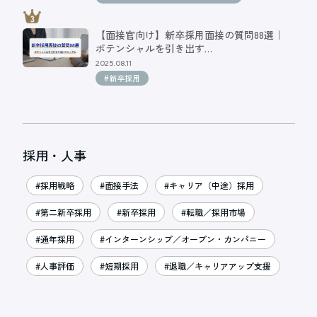
【面接官向け】新卒採用面接の質問88選｜
ポテンシャルを引き出す…
2025.08.11
#新卒採用
採用・人事
#採用戦略
#面接手法
#キャリア（中途）採用
#第二新卒採用
#新卒採用
#転職／採用市場
#通年採用
#インターンシップ／オープン・カンパニー
#人事評価
#短期採用
#退職／キャリアアップ支援