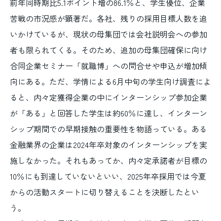
前年同時期比5.1ポイント増の86.1％と、学生優位、企業
苦戦の市況感が顕著だ。各社、残りの採用目標人数を追
いかけているが、現状の母集団では会社説明会への参加
者も限られてくる。そのため、追加の母集団確保に向け
合同企業セミナー「就職博」への問合せや申込が増加傾
向にある。ただ、学情による6月中旬の学生向け調査によ
ると、内々定獲得企業の中にインターンシップ参加企業
が「ある」と回答した学生は約60％に達し、インターン
シップ期間での早期接触の重要性を物語っている。ある
金融業界の企業は2024年卒対象のインターンシップを実
施しなかった。それもあってか、内々定承諾者が目標の
10％にも到達していないといい、2025年卒採用では今夏
からの活動スタートに切り替えることを決断したとい
う。