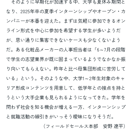
そのように早期化が加速する中、大学も夏休み期間と
なり、2025年卒の夏季インターンシップやオープン・カ
ンパニーが本番を迎えた。まずは気軽に参加できるオン
ライン形式を中心に参加を希望する学生が多いようだ
が、思い通りに集客できないケースも少なくないよう
だ。ある化粧品メーカーの人事担当者は「6～7月の段階
で学生の志望業界が既に固まっているようでなかなか振
り向いてもらえない。昨年と比べ母集団形成に苦労して
いる」という。そのような中、大学1～2年生対象のキャ
リア形成コンテンツを用意して、低学年との接点を持と
うという大手企業も見られるようになってきた。学年を
問わず社会を知る機会が増える一方、インターンシップ
と就職活動の線引きがいっそう曖昧になりそうだ。
（フィールドセールス本部 安野 遼平）