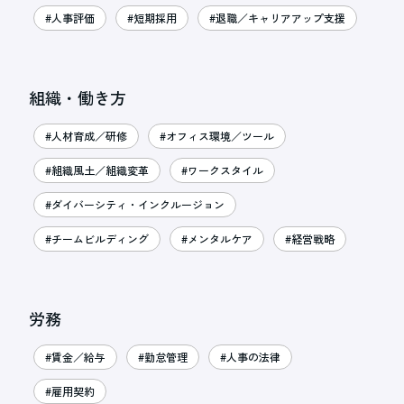
#人事評価
#短期採用
#退職／キャリアアップ支援
組織・働き方
#人材育成／研修
#オフィス環境／ツール
#組織風土／組織変革
#ワークスタイル
#ダイバーシティ・インクルージョン
#チームビルディング
#メンタルケア
#経営戦略
労務
#賃金／給与
#勤怠管理
#人事の法律
#雇用契約