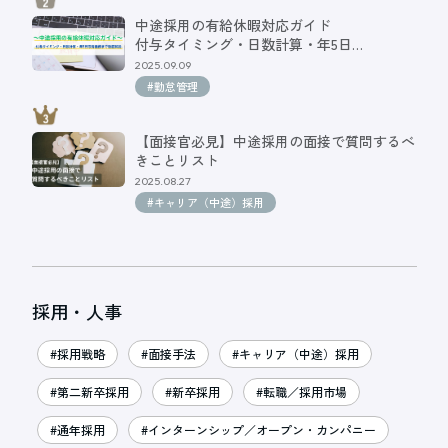
中途採用の有給休暇対応ガイド
付与タイミング・日数計算・年5日…
2025.09.09
#勤怠管理
【面接官必見】中途採用の面接で質問するべ
きことリスト
2025.08.27
#キャリア（中途）採用
採用・人事
#採用戦略
#面接手法
#キャリア（中途）採用
#第二新卒採用
#新卒採用
#転職／採用市場
#通年採用
#インターンシップ／オープン・カンパニー