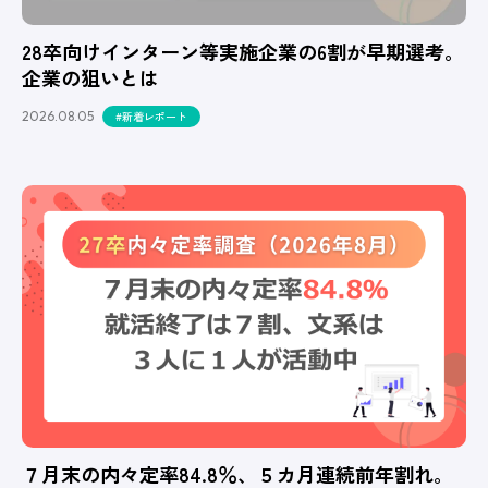
28卒向けインターン等実施企業の6割が早期選考。
企業の狙いとは
2026.08.05
#新着レポート
７月末の内々定率84.8％、５カ月連続前年割れ。