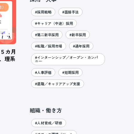
#採用戦略
#面接手法
#キャリア（中途）採用
#第二新卒採用
#新卒採用
#転職／採用市場
#通年採用
、５カ月
％、理系
#インターンシップ／オープン・カンパ
ニー
#人事評価
#短期採用
#退職／キャリアアップ支援
組織・働き方
#人材育成／研修