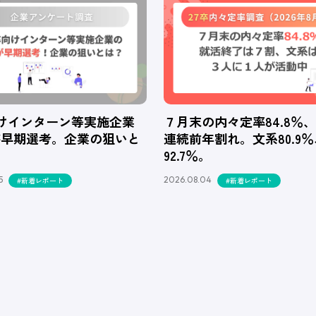
向けインターン等実施企業
７月末の内々定率84.8％
が早期選考。企業の狙いと
連続前年割れ。文系80.9
92.7％。
5
2026.08.04
#新着レポート
#新着レポート