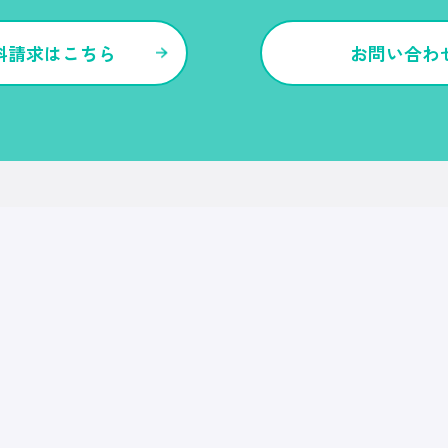
料請求はこちら
お問い合わ
各種サービス・特長
Ｒｅ就活
Ｒｅ就活エージェント
Ｒｅ就活ユース
Ｒｅ就活30
転職博
Ｒｅ就活キャンパス