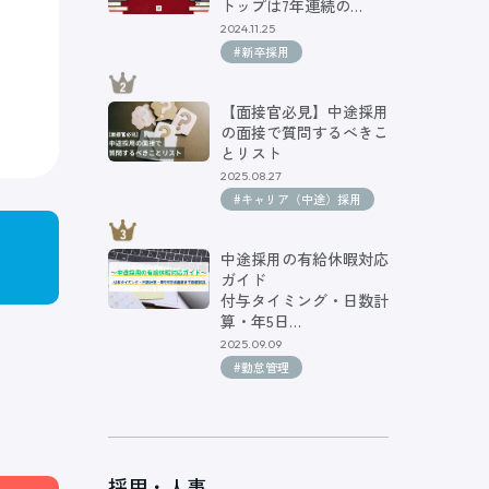
トップは7年連続の…
2024.11.25
#新卒採用
【面接官必見】中途採用
の面接で質問するべきこ
とリスト
2025.08.27
#キャリア（中途）採用
中途採用の有給休暇対応
ガイド
付与タイミング・日数計
算・年5日…
2025.09.09
#勤怠管理
採用・人事