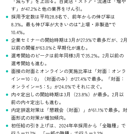
「減らす」を上回る。百貨店・ストア・流通は「増や
す」が47.2%と他の業界をけん引。
採用予定数は平均28.8名で、前年からの伸び率は
8.3%。最も伸び率が大きいのは“上場・非製造”で
10.4%。
企業セミナーの開始時期は3月が27.9%で最多だが、2月
以前の開催が63.0%と早期化が進む。
選考開始のピークは前年同様3月で35.2%。2月以前の
選考開始も進む。
面接の対面とオンラインの実施比率は「対面：オンラ
イン＝10：0」（対面のみ）が27.4%で最多。「対面：
オンライン＝5：5」が24.0%でそれに次ぐ。
内々定出しの開始時期は3月（23.8%）が最多。2月以
前の内々定出しも進む。
内定辞退対策は「懇親会（対面）」が61.1%で最多。対
面形式の対策が増加傾向。
初任給の引き上げは、2024年卒採用から「全職種」で
行う＝11.7%、「一部の職種」で行う＝3.2%。