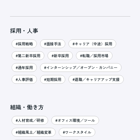
採用・人事
#採用戦略
#面接手法
#キャリア（中途）採用
#第二新卒採用
#新卒採用
#転職／採用市場
#通年採用
#インターンシップ／オープン・カンパニー
#人事評価
#短期採用
#退職／キャリアアップ支援
組織・働き方
#人材育成／研修
#オフィス環境／ツール
#組織風土／組織変革
#ワークスタイル