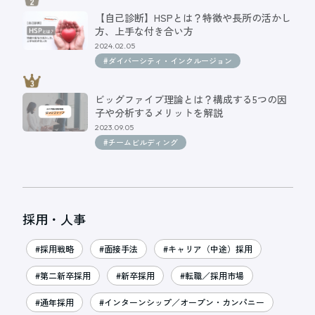
【自己診断】HSPとは？特徴や長所の活かし
方、上手な付き合い方
2024.02.05
#ダイバーシティ・インクルージョン
ビッグファイブ理論とは？構成する5つの因
子や分析するメリットを解説
2023.09.05
#チームビルディング
採用・人事
#採用戦略
#面接手法
#キャリア（中途）採用
#第二新卒採用
#新卒採用
#転職／採用市場
#通年採用
#インターンシップ／オープン・カンパニー