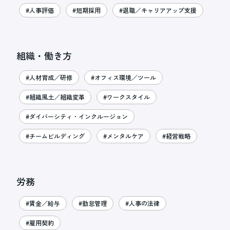
#人事評価
#短期採用
#退職／キャリアアップ支援
組織・働き方
#人材育成／研修
#オフィス環境／ツール
#組織風土／組織変革
#ワークスタイル
#ダイバーシティ・インクルージョン
#チームビルディング
#メンタルケア
#経営戦略
労務
#賃金／給与
#勤怠管理
#人事の法律
#雇用契約