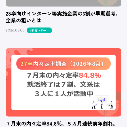
28卒向けインターン等実施企業の6割が早期選考。
企業の狙いとは
2026.08.05
#新着レポート
７月末の内々定率84.8％、５カ月連続前年割れ。