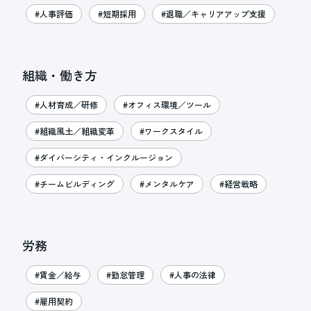
#人事評価
#短期採用
#退職／キャリアアップ支援
組織・働き方
#人材育成／研修
#オフィス環境／ツール
#組織風土／組織変革
#ワークスタイル
#ダイバーシティ・インクルージョン
#チームビルディング
#メンタルケア
#経営戦略
労務
#賃金／給与
#勤怠管理
#人事の法律
#雇用契約