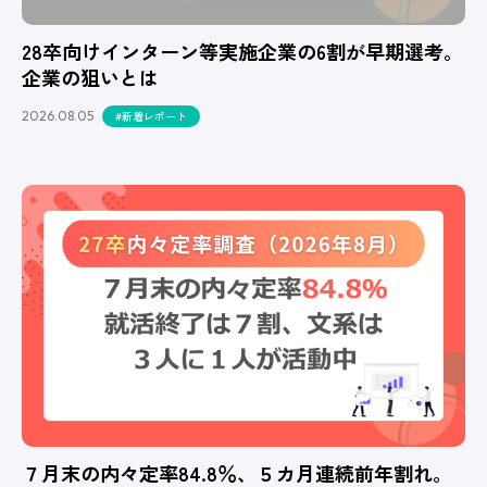
28卒向けインターン等実施企業の6割が早期選考。
企業の狙いとは
2026.08.05
#新着レポート
７月末の内々定率84.8％、５カ月連続前年割れ。