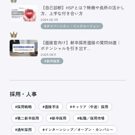
【自己診断】HSPとは？特徴や長所の活かし
方、上手な付き合い方
2024.02.05
#ダイバーシティ・インクルージョン
【面接官向け】新卒採用面接の質問88選｜
ポテンシャルを引き出す…
2025.08.11
#新卒採用
採用・人事
#採用戦略
#面接手法
#キャリア（中途）採用
#第二新卒採用
#新卒採用
#転職／採用市場
#通年採用
#インターンシップ／オープン・カンパニー