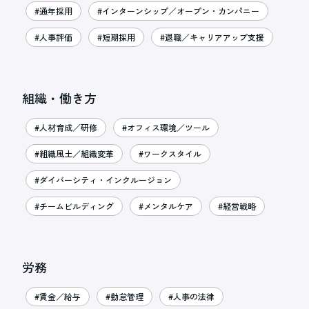
#通年採用
#インターンシップ／オープン・カンパニー
#人事評価
#短期採用
#退職／キャリアアップ支援
組織・働き方
#人材育成／研修
#オフィス環境／ツール
#組織風土／組織変革
#ワークスタイル
#ダイバーシティ・インクルージョン
#チームビルディング
#メンタルケア
#経営戦略
労務
#賃金／給与
#勤怠管理
#人事の法律