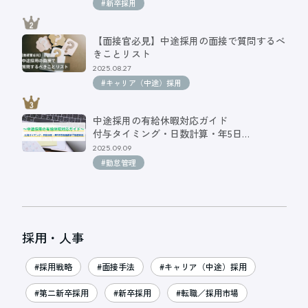
#新卒採用
【面接官必見】中途採用の面接で質問するべ
きことリスト
2025.08.27
#キャリア（中途）採用
中途採用の有給休暇対応ガイド
付与タイミング・日数計算・年5日…
2025.09.09
#勤怠管理
採用・人事
#採用戦略
#面接手法
#キャリア（中途）採用
#第二新卒採用
#新卒採用
#転職／採用市場