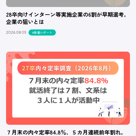
28卒向けインターン等実施企業の6割が早期選考。
企業の狙いとは
2026.08.05
#新着レポート
７月末の内々定率84.8％、５カ月連続前年割れ。