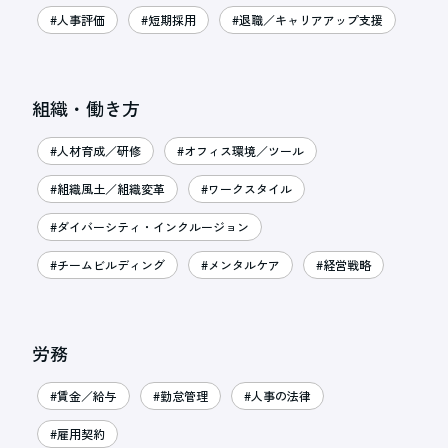
#人事評価
#短期採用
#退職／キャリアアップ支援
組織・働き方
#人材育成／研修
#オフィス環境／ツール
#組織風土／組織変革
#ワークスタイル
#ダイバーシティ・インクルージョン
#チームビルディング
#メンタルケア
#経営戦略
労務
#賃金／給与
#勤怠管理
#人事の法律
#雇用契約