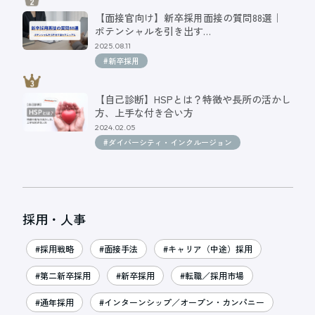
【面接官向け】新卒採用面接の質問88選｜
ポテンシャルを引き出す…
2025.08.11
#新卒採用
【自己診断】HSPとは？特徴や長所の活かし
方、上手な付き合い方
2024.02.05
#ダイバーシティ・インクルージョン
採用・人事
#採用戦略
#面接手法
#キャリア（中途）採用
#第二新卒採用
#新卒採用
#転職／採用市場
#通年採用
#インターンシップ／オープン・カンパニー