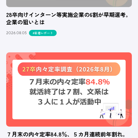
28卒向けインターン等実施企業の6割が早期選考。
企業の狙いとは
2026.08.05
#新着レポート
７月末の内々定率84.8％、５カ月連続前年割れ。