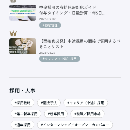
中途採用の有給休暇対応ガイド
付与タイミング・日数計算・年5日…
2025.09.09
#勤怠管理
【面接官必見】中途採用の面接で質問するべ
きことリスト
2025.08.27
#キャリア（中途）採用
採用・人事
#採用戦略
#面接手法
#キャリア（中途）採用
#第二新卒採用
#新卒採用
#転職／採用市場
#通年採用
#インターンシップ／オープン・カンパニー