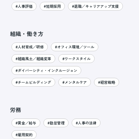
#人事評価
#短期採用
#退職／キャリアアップ支援
組織・働き方
#人材育成／研修
#オフィス環境／ツール
#組織風土／組織変革
#ワークスタイル
#ダイバーシティ・インクルージョン
#チームビルディング
#メンタルケア
#経営戦略
労務
#賃金／給与
#勤怠管理
#人事の法律
#雇用契約