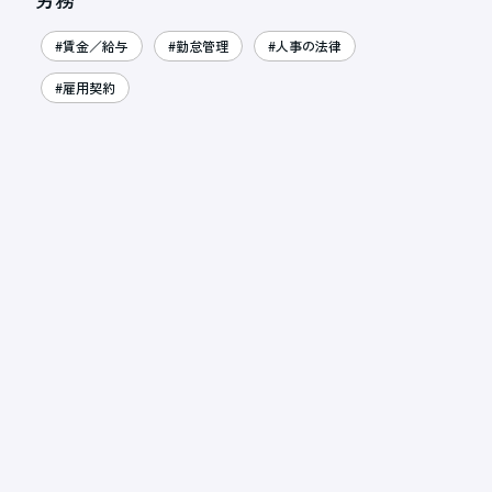
#賃金／給与
#勤怠管理
#人事の法律
#雇用契約