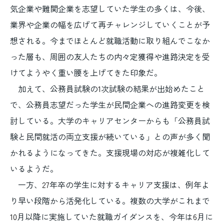
気企業や難関企業を志望していた学生の多くは、今後、
業界や企業の幅を広げて再チャレンジしていくことが予
想される。今までほとんど就職活動に取り組んでこなか
った層も、周囲の友人たちの内々定獲得や進路決定を受
けてようやく重い腰を上げてきた印象だ。
加えて、公務員試験の
1
次試験の結果が出始めたこと
で、公務員志望だった学生が民間企業への進路変更を検
討している。大学のキャリアセンターからも「公務員試
験と民間就活の両立支援が続いている」との声が多く聞
かれるようになってきた。支援現場の対応が複雑化して
いるようだ。
一方、
27
年卒の学生に対するキャリア支援は、例年よ
り早い段階から活発化している。複数の大学がこれまで
10
月以降に実施していた就職ガイダンスを、今年は
6
月に