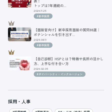
表！
トップは7年連続の…
2024.11.25
#新卒採用
【面接官向け】新卒採用面接の質問88選｜
ポテンシャルを引き出す…
2025.08.11
#新卒採用
【自己診断】HSPとは？特徴や長所の活かし
方、上手な付き合い方
2024.02.05
#ダイバーシティ・インクルージョン
採用・人事
#採用戦略
#面接手法
#キャリア（中途）採用