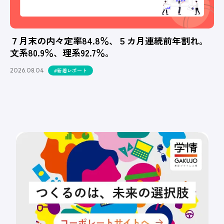
７月末の内々定率84.8％、５カ月連続前年割れ。
文系80.9％、理系92.7％。
2026.08.04
#新着レポート