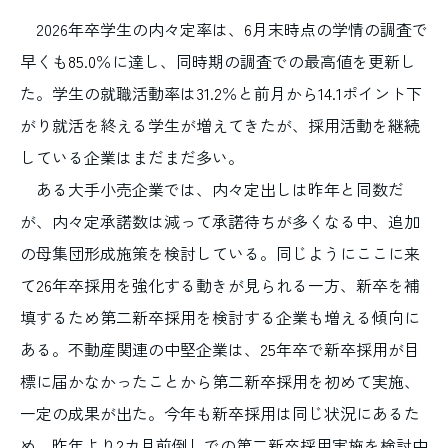
2026年卒学生の内々定率は、
6
月末時点の学情の調査で
早くも
85.0
％に達し、同時期の調査での最高値を更新し
た。学生の就職活動率は
31.2
％と前月から
14.1
ポイント下
がり就活を終える学生が増えてきたが、採用活動を継続
している企業はまだまだ多い。
ある大手小売企業では、内々定出しは昨年と同数だ
が、内々定承諾数は減って承諾待ちが多くなる中、追加
の母集団形成施策を検討している。同じようにここに来
て
26
年卒採用を強化する動きが見られる一方、新卒を補
填するため第二新卒採用を検討する企業も増える傾向に
ある。不動産関連の中堅企業は、
25
年卒で新卒採用が目
標に届かなかったことから第二新卒採用を初めて実施、
一定の成果が出た。今年も新卒採用は同じ状況にあるた
め、昨年より
2
カ月前倒しでの第二新卒採用実施を検討中