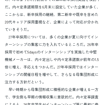
だ。内々定承諾期限を
6
月末に設定していた企業が多く、
ここからは、新卒採用の継続、第二新卒や既卒を含めた
20
代キャリア採用重視など、企業によって対応が分かれ
ていきそうだ。
27年卒採用については、多くの企業が夏に向けてイン
ターンシップの集客に力を入れているところだ。
26
年卒
採用で初めて
5days
のインターンシップを実施した中堅
機械メーカーは、内々定出しや内々定承諾数が前年の
1.5
倍に増え、手応えをつかんだ。
27
年卒採用ではインター
ンシップの開催日程を増やして、さらなる母集団形成に
注力する方針だという。
早い時期から母集団形成に積極的な企業が増える一方
で、学生側も早期の情報収集に意欲的だ。内々定率調査
によると、
26
年卒学生がインターンシップ等に最初に参