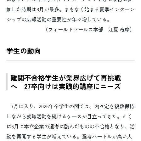
加した時期は
8
月が最多。まもなく始まる夏季インターン
シップの広報活動の重要性が年々増している。
（フィールドセールス本部 江夏 竜摩）
学生の動向
難関不合格学生が業界広げて再挑戦
へ 27卒向けは実践的講座にニーズ
7
月に入り、
2026
年卒学生の間では、内々定を複数保持
しながら就職活動を続けるケースが目立ってきた。とく
に
6
月に本命企業の選考に臨んだものの不合格となり、活
動を再開する学生が増えている。選考ハードルが高い人