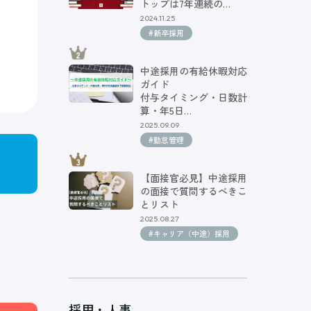
トップは7年連続の…
2024.11.25
#新卒採用
中途採用の有給休暇対応
ガイド
付与タイミング・日数計
算・年5日…
2025.09.09
#勤怠管理
【面接官必見】中途採用
の面接で質問するべきこ
とリスト
2025.08.27
#キャリア（中途）採用
採用・人事