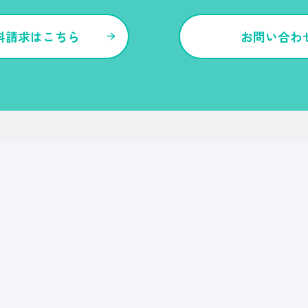
料請求はこちら
お問い合わ
各種サービス・特長
Ｒｅ就活
Ｒｅ就活エージェント
Ｒｅ就活ユース
Ｒｅ就活30
転職博
Ｒｅ就活キャンパス