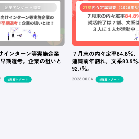
向けインターン等実施企業
７月末の内々定率84.8％
が早期選考。企業の狙いと
連続前年割れ。文系80.9
92.7％。
5
2026.08.04
#新着レポート
#新着レポート