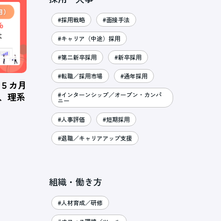
#採用戦略
#面接手法
#キャリア（中途）採用
#第二新卒採用
#新卒採用
#転職／採用市場
#通年採用
、５カ月
％、理系
#インターンシップ／オープン・カンパ
ニー
#人事評価
#短期採用
#退職／キャリアアップ支援
組織・働き方
#人材育成／研修