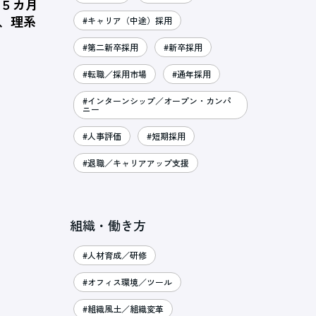
、５カ月
％、理系
#キャリア（中途）採用
#第二新卒採用
#新卒採用
#転職／採用市場
#通年採用
#インターンシップ／オープン・カンパ
ニー
#人事評価
#短期採用
#退職／キャリアアップ支援
組織・働き方
#人材育成／研修
#オフィス環境／ツール
#組織風土／組織変革