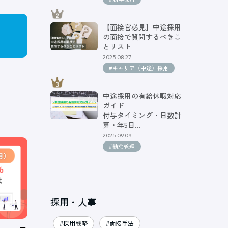
【面接官必見】中途採用
の面接で質問するべきこ
とリスト
2025.08.27
#キャリア（中途）採用
中途採用の有給休暇対応
ガイド
付与タイミング・日数計
算・年5日…
2025.09.09
#勤怠管理
採用・人事
#採用戦略
#面接手法