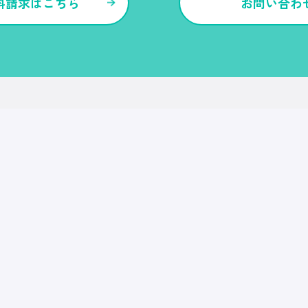
料請求はこちら
お問い合わ
各種サービス・特長
Ｒｅ就活
Ｒｅ就活エージェント
Ｒｅ就活ユース
Ｒｅ就活30
転職博
Ｒｅ就活キャンパス
CDF・SBF
就職博