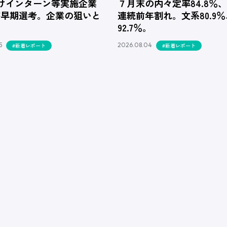
向けインターン等実施企業
７月末の内々定率84.8％
が早期選考。企業の狙いと
連続前年割れ。文系80.9
92.7％。
5
2026.08.04
#新着レポート
#新着レポート